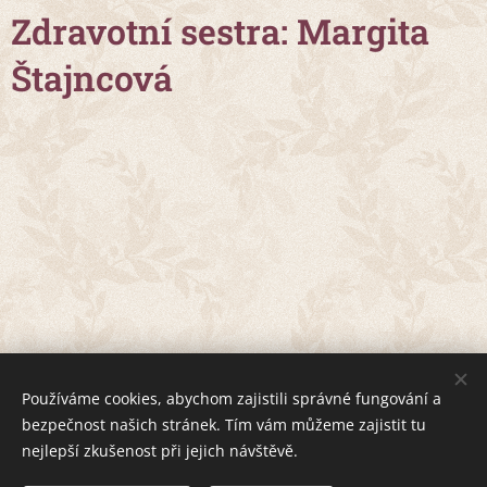
Zdravotní sestra: Margita
Štajncová
Používáme cookies, abychom zajistili správné fungování a
bezpečnost našich stránek. Tím vám můžeme zajistit tu
nejlepší zkušenost při jejich návštěvě.